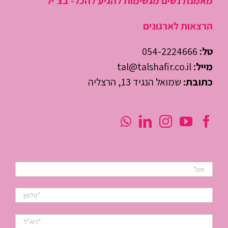
מאמנת נשים מגשימות להגיע להכל- בצ'יל
הרצאות לארגונים
טל:
054-2224666
מייל:
tal@talshafir.co.il
כתובת:
שמואל הנגיד 13, הרצליה