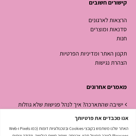
קישורים חשובים
הרצאות לארגונים
סדנאות ומוצרים
חנות
תקנון האתר ומדיניות הפרטיות
הצהרת נגישות
מאמרים אחרונים
ישיבה שהתארכה? איך לנהל פגישות שלא גוזלות
חצי יום עבודה
אנו מכבדים את פרטיותך
ניהול זמן לסטודנטים – איך להפסיק “לכבות
האתר שלנו משתמש בקובצי Cookies ובטכנולוגיות דומות (כמו Pixels ו-Web
Beacons) לצורך תפעול תקין, אבטחה, שיפור חוויית הגלישה, מדידה וניתוח