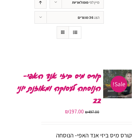
מיין לפי
פופולאריות
הצג
36 מוצרים
קורס מיס ביזי אנד האפי-
Sale!
הנוסחה לעסוקה ומאוזנת יוני
22
המחיר
המחיר
₪
197.00
₪
497.00
המקורי
הנוכחי
היה:
הוא:
קורס מיס ביזי אנד האפי- הנוסחה