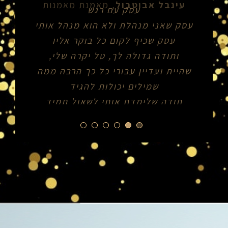
עסק עם רגש
עסק שאני מנהלת ולא הוא מנהל אותי
עסק שכיף לקום כל בוקר אליו
ותודה גדולה לך, טל יקרה שלי,
שהיית ועדיין עבורי כל כך הרבה ממה
שמילים יכולות להגיד
תודה שלימדת אותי לשאול תמיד
שתי שאלות ששינו לי את החיים-
"למה"
ו- "איך כן?" "
אנה לביא
,
צילום עם רגש