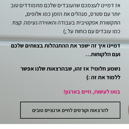
אלה הרצאות לארגונים שעובדות באמת.
כל הרצאה היא ייחודית, אין קופי פייסט. הכל בנוי כך
שחוץ מחוויה טובה בהרצאה עצמה, תדעו גם מה
לעשות
תכל'ס
החל ממחר בבוקר.
אז דמיינו לעצמכם שהעובדים שלכם מתמודדים טוב
יותר עם סטרס, מנהלים את הזמן כמו אלופים,
התקשורת אפקטיבית בעבודה והאווירה נעימה. קצת
כמו עובדים עם כוחות על ;)
דמיינו איך זה ישפר את ההתנהלות בצוותים שלכם
ועם הלקוחות…
נשמע חלומי? אז זהו, שבהרצאות שלנו אפשר
ללמוד את זה :)