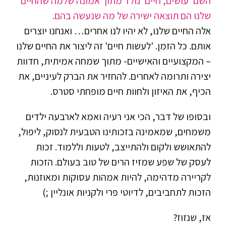
עסוקות בקטע טוב, ריווחיות, מרוצות עד השמיים.
בפחות לחץ ובפחות זמן. אני קוראת לזה "לעשות,
חיים". כלומר, החיים הם מה שנעשה מהם ואיך
שנעצב אותם, אבל בלי לשכוח את החיוך והשמחה
בדרך.
השם 'עושים, חיים' נולד מתוך אמונה שלמה שהחיים
שלנו הם תוצאה ישירה של מה שנעשה בהם.
אלה החיים שלנו, לא יהיו לנו אחרים… ואנחנו יוצרים
אותם. כל הזמן.
'לעשות חיים' זה ליצור את החיים שלנו
– המקצועיים והאישיים- מתוך שמחה אמיתית, חדוות
יצירה ותרומה לאחרים.
להחזיר את הברק לעיניים, את
הכיף, את האיזון ולחוות חיים מופחתי סטרס.
ובסופו של דבר, הכי אני רעיה ואמא לארבעה ילדים
משמחים, ש
מאמינה בזכותינו הטבעית לנסוק, ליפול,