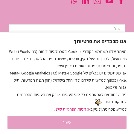
טל:
054-2224666
מייל:
tal@talshafir.co.il
כתובת:
שמואל הנגיד 13, הרצליה
אנו מכבדים את פרטיותך
האתר שלנו משתמש בקובצי Cookies ובטכנולוגיות דומות (כמו Pixels ו-Web
Beacons) לצורך תפעול תקין, אבטחה, שיפור חוויית הגלישה, מדידה וניתוח
נתונים, והתאמת תכנים ופרסומות באופן אישי.
אנו משתמשים גם בכלים של Google ו-Meta (כגון Google Analytics ו-Meta
Pixel) בכפוף למדיניות שלהם ולדין החל בישראל (חוק הגנת הפרטיות, תיקון
13 וה-GDPR).
ניתן לבחור אם לאפשר את כל סוגי העוגיות או רק את העוגיות ההכרחיות
לתפקוד האתר.
למידע נוסף ניתן לעיין ב-
מדיניות הפרטיות שלנו
.
אישור