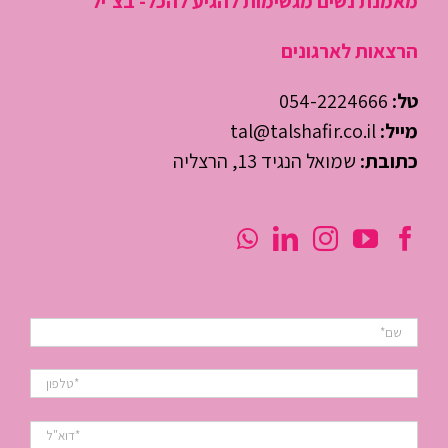
מאמנת נשים מגשימות להגיע להכל- בצ'יל
הרצאות לארגונים
טל:
054-2224666
מייל:
tal@talshafir.co.il
כתובת:
שמואל הנגיד 13, הרצליה