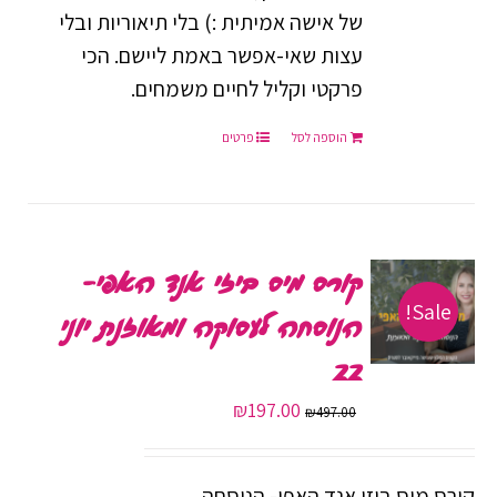
של אישה אמיתית :) בלי תיאוריות ובלי
עצות שאי-אפשר באמת ליישם. הכי
פרקטי וקליל לחיים משמחים.
הוספה לסל
פרטים
קורס מיס ביזי אנד האפי-
Sale!
הנוסחה לעסוקה ומאוזנת יוני
22
המחיר
המחיר
₪
197.00
₪
497.00
המקורי
הנוכחי
היה:
הוא:
קורס מיס ביזי אנד האפי- הנוסחה