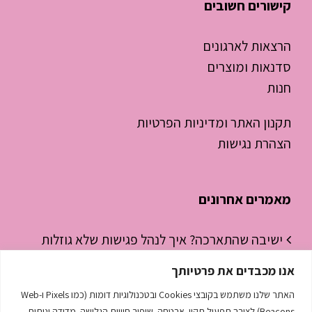
קישורים חשובים
הרצאות לארגונים
סדנאות ומוצרים
חנות
תקנון האתר ומדיניות הפרטיות
הצהרת נגישות
מאמרים אחרונים
ישיבה שהתארכה? איך לנהל פגישות שלא גוזלות
חצי יום עבודה
אנו מכבדים את פרטיותך
ניהול זמן לסטודנטים – איך להפסיק “לכבות
האתר שלנו משתמש בקובצי Cookies ובטכנולוגיות דומות (כמו Pixels ו-Web
Beacons) לצורך תפעול תקין, אבטחה, שיפור חוויית הגלישה, מדידה וניתוח