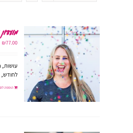
מועדון 
₪
77.00
עושות, ח
לחודש, 
הוספה לסל