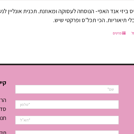
יה:
הוא:
ס ביזי אנד האפי- הנוסחה לעסוקה ומאוזנת. תכנית אונליין ל
₪197.00.
₪497.00
י תיאוריות. הכי תכל'ס ופרקטי שיש.
ל
פרטים
קיש
הרצ
סדנ
חנו
תקנ