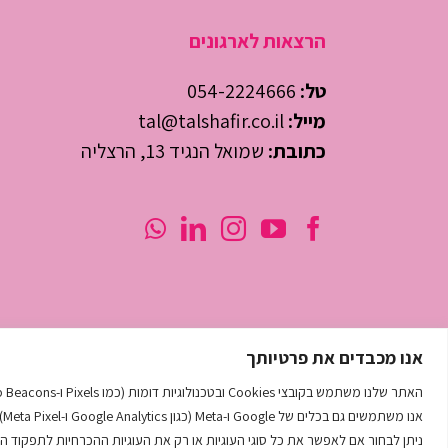
הרצאות לארגונים
טל:
054-2224666
מייל:
tal@talshafir.co.il
כתובת:
שמואל הנגיד 13, הרצליה
אנו מכבדים את פרטיותך
האתר שלנו משתמש בקובצי Cookies ובטכנולוגיות דומות (כמו Pixels ו-Web Beacons) לצורך תפעול תקין, אבטחה, שיפור חוויית הגלישה, מדידה וניתוח נתונים, והתאמת תכנים ופרסומות באופן אישי.
אנו משתמשים גם בכלים של Google ו-Meta (כגון Google Analytics ו-Meta Pixel) בכפוף למדיניות שלהם ולדין החל בישראל (חוק הגנת הפרטיות, תיקון 13 וה-GDPR).
ניתן לבחור אם לאפשר את כל סוגי העוגיות או רק את העוגיות ההכרחיות לתפקוד 