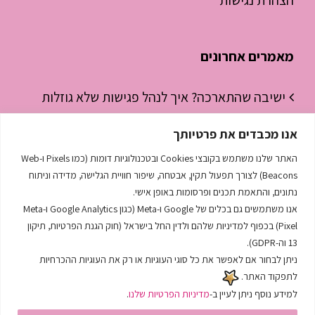
הצהרת נגישות
מאמרים אחרונים
ישיבה שהתארכה? איך לנהל פגישות שלא גוזלות
חצי יום עבודה
אנו מכבדים את פרטיותך
ניהול זמן לסטודנטים – איך להפסיק “לכבות
האתר שלנו משתמש בקובצי Cookies ובטכנולוגיות דומות (כמו Pixels ו-Web
שריפות” ולהתחיל לנהל את היום
Beacons) לצורך תפעול תקין, אבטחה, שיפור חוויית הגלישה, מדידה וניתוח
נתונים, והתאמת תכנים ופרסומות באופן אישי.
השפה הסודית שמנהלת לך את העסק
אנו משתמשים גם בכלים של Google ו-Meta (כגון Google Analytics ו-Meta
Pixel) בכפוף למדיניות שלהם ולדין החל בישראל (חוק הגנת הפרטיות, תיקון
13 וה-GDPR).
ניתן לבחור אם לאפשר את כל סוגי העוגיות או רק את העוגיות ההכרחיות
לתפקוד האתר.
למידע נוסף ניתן לעיין ב-
מדיניות הפרטיות שלנו
.