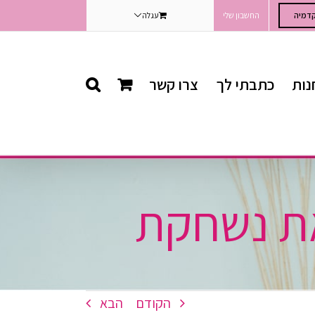
דמיה
החשבון שלי
עגלה
נות
כתבתי לך
צרו קשר
ת נשחקת
הקודם
הבא