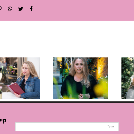
sApp
Twitter
Facebook
ניהול זמן
לסטודנטים
,
השפה
איך להפסי
הסודית
“לכבות
שמנהלת לך
שריפות”
את העסק
ולהתחיל
לנהל את
קיש
היום