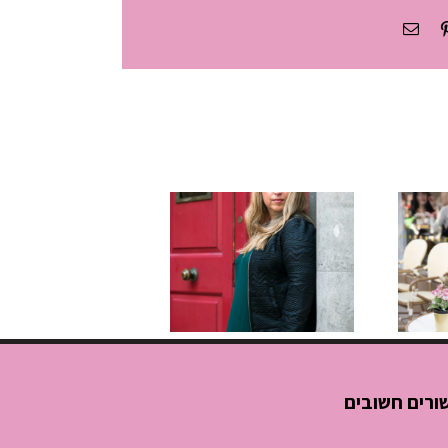
What
Pinterest
כתובת
דואר
אלקטרוני
 –
ישיבה
ק
שהתארכה?
איך לנהל
פגישות שלא
גוזלות חצי
יום עבודה
ורים חשובים