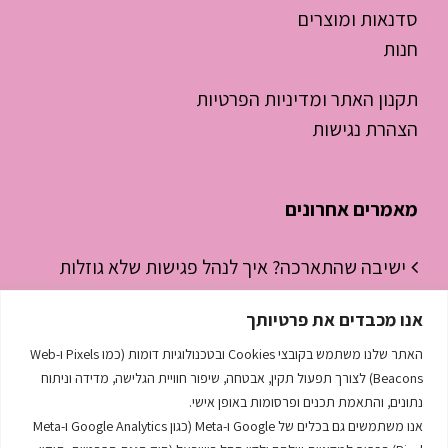
סדנאות ומוצרים
חנות
תקנון האתר ומדיניות הפרטיות
הצהרת נגישות
מאמרים אחרונים
ישיבה שהתארכה? איך לנהל פגישות שלא גוזלות
חצי יום עבודה
אנו מכבדים את פרטיותך
ניהול זמן לסטודנטים – איך להפסיק “לכבות
האתר שלנו משתמש בקובצי Cookies ובטכנולוגיות דומות (כמו Pixels ו-Web
שריפות” ולהתחיל לנהל את היום
Beacons) לצורך תפעול תקין, אבטחה, שיפור חוויית הגלישה, מדידה וניתוח
נתונים, והתאמת תכנים ופרסומות באופן אישי.
השפה הסודית שמנהלת לך את העסק
אנו משתמשים גם בכלים של Google ו-Meta (כגון Google Analytics ו-Meta