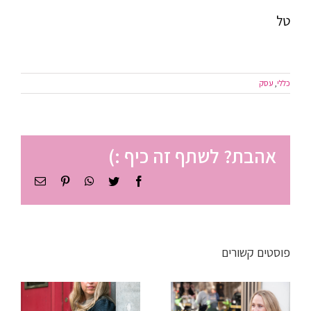
טל
כללי
,
עסק
אהבת? לשתף זה כיף :)
Facebook
Twitter
WhatsApp
Pinterest
כתובת
דואר
אלקטרוני
ניהול זמן
לסטודנטים
פוסטים קשורים
ישיבה
– איך
שהתארכה?