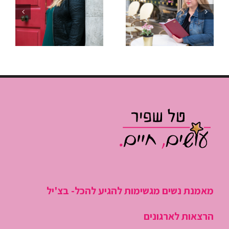
להפסיק
איך לנהל
“לכבות
פגישות שלא
שריפות”
גוזלות חצי
ולהתחיל
יום עבודה
לנהל את
היום
מאמנת נשים מגשימות להגיע להכל- בצ'יל
הרצאות לארגונים