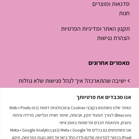
סדנאות ומוצרים
חנות
תקנון האתר ומדיניות הפרטיות
הצהרת נגישות
מאמרים אחרונים
ישיבה שהתארכה? איך לנהל פגישות שלא גוזלות
חצי יום עבודה
אנו מכבדים את פרטיותך
ניהול זמן לסטודנטים – איך להפסיק “לכבות
האתר שלנו משתמש בקובצי Cookies ובטכנולוגיות דומות (כמו Pixels ו-Web
שריפות” ולהתחיל לנהל את היום
Beacons) לצורך תפעול תקין, אבטחה, שיפור חוויית הגלישה, מדידה וניתוח
נתונים, והתאמת תכנים ופרסומות באופן אישי.
השפה הסודית שמנהלת לך את העסק
אנו משתמשים גם בכלים של Google ו-Meta (כגון Google Analytics ו-Meta
Pixel) בכפוף למדיניות שלהם ולדין החל בישראל (חוק הגנת הפרטיות, תיקון