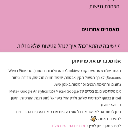
הצהרת נגישות
מאמרים אחרונים
ישיבה שהתארכה? איך לנהל פגישות שלא גוזלות
חצי יום עבודה
אנו מכבדים את פרטיותך
ניהול זמן לסטודנטים – איך להפסיק “לכבות
האתר שלנו משתמש בקובצי Cookies ובטכנולוגיות דומות (כמו Pixels ו-Web
שריפות” ולהתחיל לנהל את היום
Beacons) לצורך תפעול תקין, אבטחה, שיפור חוויית הגלישה, מדידה וניתוח
נתונים, והתאמת תכנים ופרסומות באופן אישי.
השפה הסודית שמנהלת לך את העסק
אנו משתמשים גם בכלים של Google ו-Meta (כגון Google Analytics ו-Meta
Pixel) בכפוף למדיניות שלהם ולדין החל בישראל (חוק הגנת הפרטיות, תיקון
13 וה-GDPR).
ניתן לבחור אם לאפשר את כל סוגי העוגיות או רק את העוגיות ההכרחיות
לתפקוד האתר.
למידע נוסף ניתן לעיין ב-
מדיניות הפרטיות שלנו
.