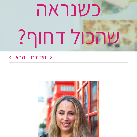
כשנראה
שהכול דחוף?
הקודם
הבא