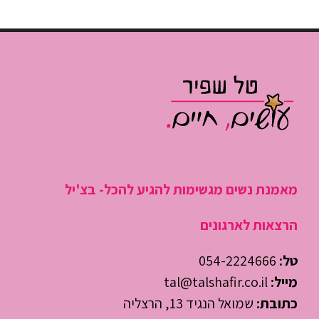
גוזלות חצי
ולהתחיל
יום עבודה
לנהל את
היום
מאמנת נשים מגשימות להגיע להכל- בצ'יל
הרצאות לארגונים
טל:
054-2224666
מייל:
tal@talshafir.co.il
כתובת:
שמואל הנגיד 13, הרצליה