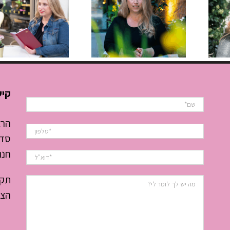
השפה
איך להפסי
הסודית
“לכבות
שמנהלת לך
שריפות”
את העסק
ולהתחיל
לנהל את
קיש
היום
הרצ
סדנ
חנו
תקנ
הצה