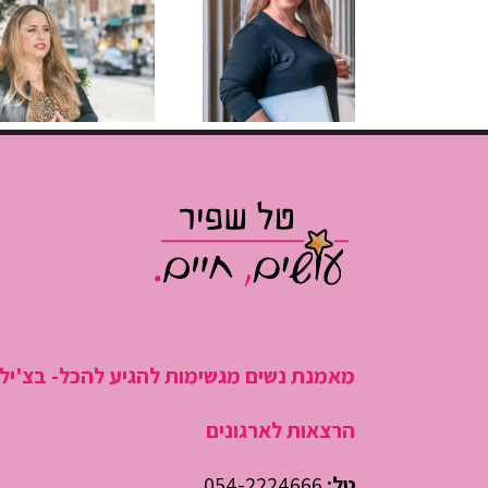
לקוחות, יותר
יותר חופש:
עוצמה:
הגישה
הזדמנות
החדשה
בתחפושת
לעסק שלך
מאמנת נשים מגשימות להגיע להכל- בצ'יל
הרצאות לארגונים
טל:
054-2224666