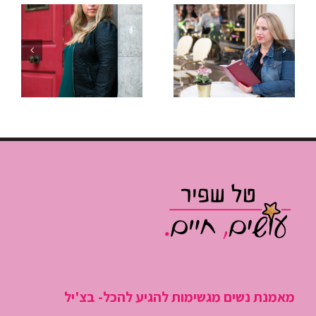
– איך
שהתארכה?
להפסיק
איך לנהל
“לכבות
פגישות שלא
שריפות”
גוזלות חצי
ולהתחיל
יום עבודה
לנהל את
היום
מאמנת נשים מגשימות להגיע להכל- בצ'יל