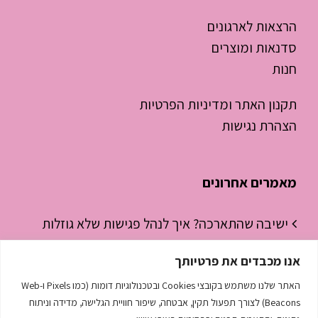
הרצאות לארגונים
סדנאות ומוצרים
חנות
תקנון האתר ומדיניות הפרטיות
הצהרת נגישות
מאמרים אחרונים
ישיבה שהתארכה? איך לנהל פגישות שלא גוזלות
חצי יום עבודה
אנו מכבדים את פרטיותך
ניהול זמן לסטודנטים – איך להפסיק “לכבות
האתר שלנו משתמש בקובצי Cookies ובטכנולוגיות דומות (כמו Pixels ו-Web
שריפות” ולהתחיל לנהל את היום
Beacons) לצורך תפעול תקין, אבטחה, שיפור חוויית הגלישה, מדידה וניתוח