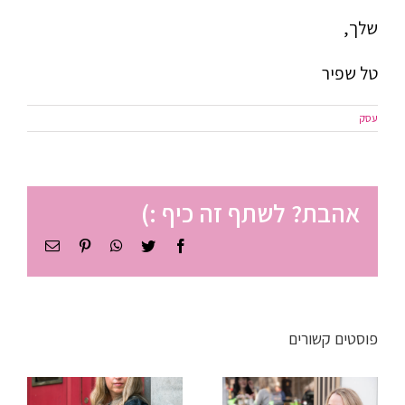
שלך,
טל שפיר
עסק
אהבת? לשתף זה כיף :)
Facebook
Twitter
WhatsApp
Pinterest
כתובת
דואר
אלקטרוני
ניהול זמן
לסטודנטים
פוסטים קשורים
ישיבה
– איך
שהתארכה?