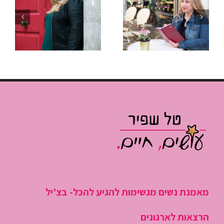
להפסיק
איך לנהל
“לכבות
פגישות שלא
שריפות”
גוזלות חצי
ולהתחיל
יום עבודה
לנהל את
היום
מאמנת נשים מגשימות להגיע להכל- בצ'יל
הרצאות לארגונים