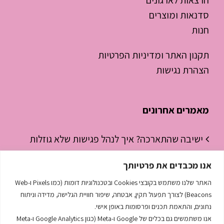
הרצאות לארגונים
סדנאות ומוצרים
חנות
תקנון האתר ומדיניות הפרטיות
הצהרת נגישות
מאמרים אחרונים
ישיבה שהתארכה? איך לנהל פגישות שלא גוזלות
חצי יום עבודה
אנו מכבדים את פרטיותך
ניהול זמן לסטודנטים – איך להפסיק “לכבות
האתר שלנו משתמש בקובצי Cookies ובטכנולוגיות דומות (כמו Pixels ו-Web
שריפות” ולהתחיל לנהל את היום
Beacons) לצורך תפעול תקין, אבטחה, שיפור חוויית הגלישה, מדידה וניתוח
נתונים, והתאמת תכנים ופרסומות באופן אישי.
השפה הסודית שמנהלת לך את העסק
אנו משתמשים גם בכלים של Google ו-Meta (כגון Google Analytics ו-Meta