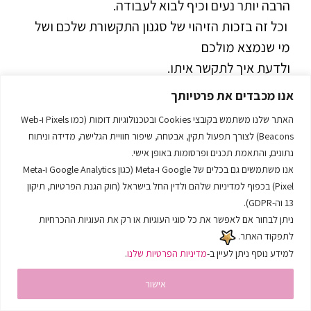
הרבה יותר נעים וכיף לבוא לעבודה.
וכל זה בזכות הזיהוי של סגנון התקשורת שלכם ושל
מי שנמצא מולכם
ולדעת איך לתקשר איתו.
טיפ לתקשורת בינאישית בעבודה
אנו מכבדים את פרטיותך
האתר שלנו משתמש בקובצי Cookies ובטכנולוגיות דומות (כמו Pixels ו-Web
Beacons) לצורך תפעול תקין, אבטחה, שיפור חוויית הגלישה, מדידה וניתוח
זה בהרצאה, ויש עוד המון טיפים שהם פרקטיים.
נתונים, והתאמת תכנים ופרסומות באופן אישי.
אבל, אם אני יכולה ככה לחשוב על טיפ אחד הכי
אנו משתמשים גם בכלים של Google ו-Meta (כגון Google Analytics ו-Meta
Pixel) בכפוף למדיניות שלהם ולדין החל בישראל (חוק הגנת הפרטיות, תיקון
תכל'ס שיש,
13 וה-GDPR).
וכמה שהוא כאילו קל ופשוט, הוא לא תמיד קל לנו
ניתן לבחור אם לאפשר את כל סוגי העוגיות או רק את העוגיות ההכרחיות
לעשות אותו…
לתפקוד האתר.
זה משהו שאתם יכולים לנסות כבר עכשיו. מנחשים?
למידע נוסף ניתן לעיין ב-
מדיניות הפרטיות שלנו
.
זה להקשיב!
אישור
זה קודם כל להקשיב, כי אם אנחנו רוצים לעשות שינוי