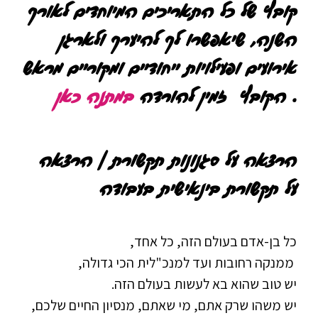
קובץ ​של כל התאריכים המיוחדים לאורך
השנה, שיאפשרו לך להיערך ולארגן
אירועים ופעילויות ייחודיים ומקוריים מראש​
.​ הקובץ זמין להורדה
במתנה כאן
הרצאה על סגנונות תקשורת | הרצאה
על תקשורת בינאישית בעבודה
כל בן-אדם בעולם הזה, כל אחד,
ממנקה רחובות ועד למנכ"לית הכי גדולה,
יש טוב שהוא בא לעשות בעולם הזה.
יש משהו שרק אתם, מי שאתם, מנסיון החיים שלכם,