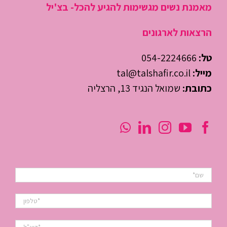
מאמנת נשים מגשימות להגיע להכל- בצ'יל
הרצאות לארגונים
טל:
054-2224666
מייל:
tal@talshafir.co.il
כתובת:
שמואל הנגיד 13, הרצליה