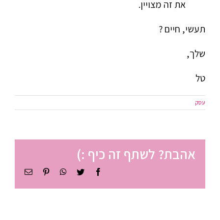
את זה מצויין.
תעשי, חיים ?
שלך,
טל
עסק
אהבת? לשתף זה כיף :)
Facebook
Twitter
WhatsApp
Pinterest
כתובת
דואר
אלקטרוני
ניהול זמן