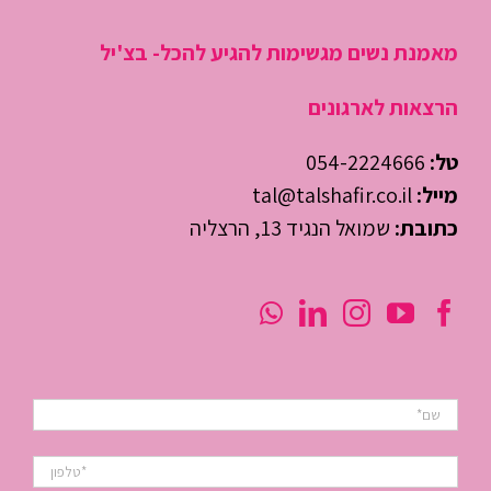
מאמנת נשים מגשימות להגיע להכל- בצ'יל
הרצאות לארגונים
טל:
054-2224666
מייל:
tal@talshafir.co.il
כתובת:
שמואל הנגיד 13, הרצליה