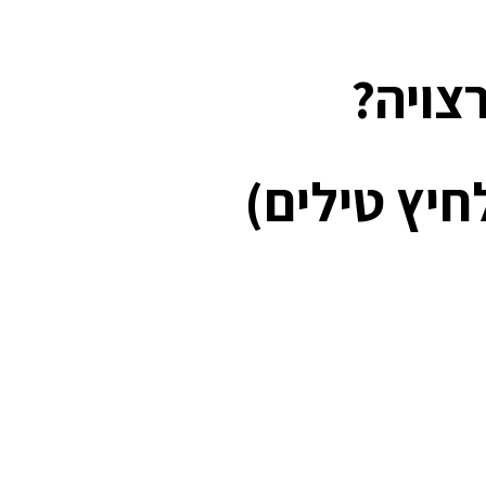
צויה?
חיץ טילים)