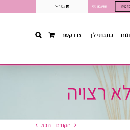
דמיה
החשבון שלי
עגלה
נות
כתבתי לך
צרו קשר
א רצויה
הקודם
הבא