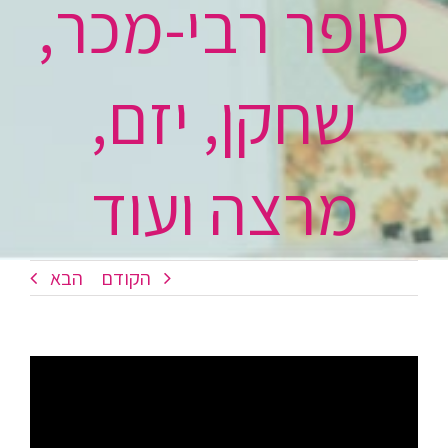
סופר רבי-מכר,
שחקן, יזם,
מרצה ועוד
הקודם
הבא