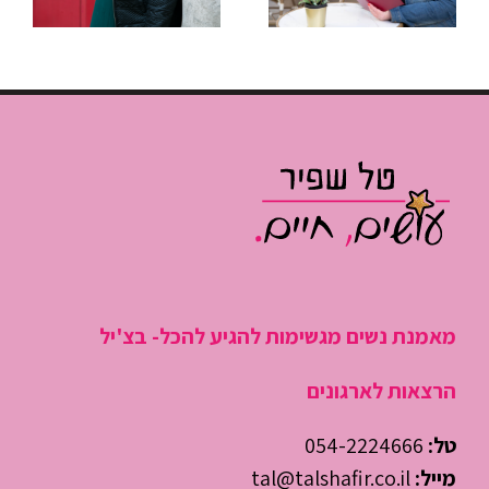
פגישות שלא
שריפות”
גוזלות חצי
ולהתחיל
יום עבודה
לנהל את
היום
מאמנת נשים מגשימות להגיע להכל- בצ'יל
הרצאות לארגונים
טל:
054-2224666
מייל:
tal@talshafir.co.il