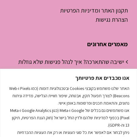
תקנון האתר ומדיניות הפרטיות
הצהרת נגישות
מאמרים אחרונים
ישיבה שהתארכה? איך לנהל פגישות שלא גוזלות
חצי יום עבודה
אנו מכבדים את פרטיותך
ניהול זמן לסטודנטים – איך להפסיק “לכבות
האתר שלנו משתמש בקובצי Cookies ובטכנולוגיות דומות (כמו Pixels ו-Web
שריפות” ולהתחיל לנהל את היום
Beacons) לצורך תפעול תקין, אבטחה, שיפור חוויית הגלישה, מדידה וניתוח
נתונים, והתאמת תכנים ופרסומות באופן אישי.
השפה הסודית שמנהלת לך את העסק
אנו משתמשים גם בכלים של Google ו-Meta (כגון Google Analytics ו-Meta
Pixel) בכפוף למדיניות שלהם ולדין החל בישראל (חוק הגנת הפרטיות, תיקון
13 וה-GDPR).
ניתן לבחור אם לאפשר את כל סוגי העוגיות או רק את העוגיות ההכרחיות