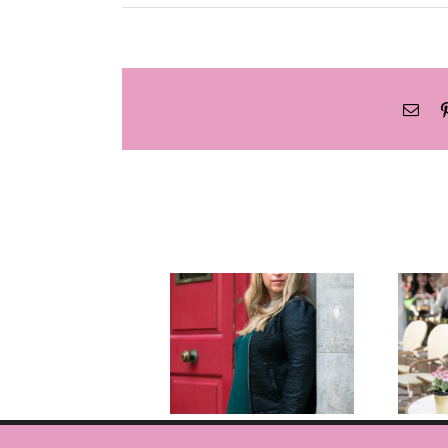
What
Pinterest
כתובת
דואר
אלקטרוני
 –
ישיבה
ק
שהתארכה?
איך לנהל
פגישות שלא
גוזלות חצי