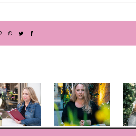
sApp
Twitter
Facebook
ניהול זמן
לסטודנטים
,
השפה
איך להפסי
הסודית
“לכבות
שמנהלת לך
שריפות”
את העסק
ולהתחיל