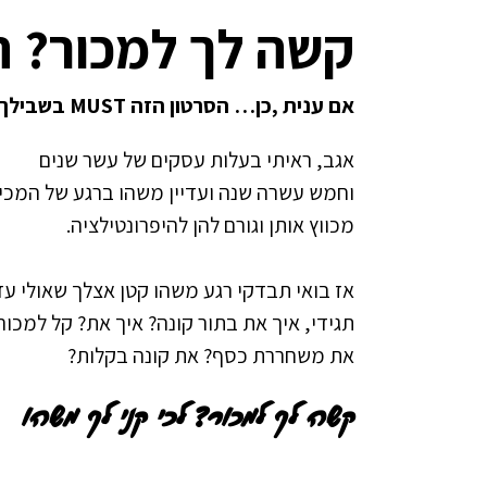
קשה לך למכור? ת
אם ענית ,כן… הסרטון הזה MUST בשבילך
אגב, ראיתי בעלות עסקים של עשר שנים
וחמש עשרה שנה ועדיין משהו ברגע של המכי
מכווץ אותן וגורם להן להיפרונטילציה.
אז בואי תבדקי רגע משהו קטן אצלך שאולי עדי
תגידי, איך את בתור קונה? איך את? קל למכור
את משחררת כסף? את קונה בקלות?
קשה לך למכור? לכי קני לך משהו