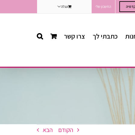
דמיה
החשבון שלי
עגלה
נות
כתבתי לך
צרו קשר
הקודם
הבא