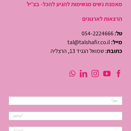
מאמנת נשים מגשימות להגיע להכל- בצ'יל
הרצאות לארגונים
טל:
054-2224666
מייל:
tal@talshafir.co.il
כתובת:
שמואל הנגיד 13, הרצליה