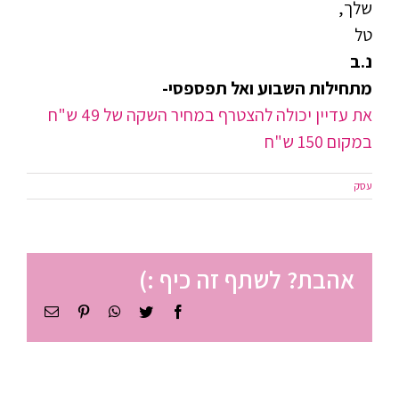
שלך,
טל
נ.ב
מתחילות השבוע ואל תפספסי-
את עדיין יכולה להצטרף במחיר השקה של 49 ש"ח
במקום 150 ש"ח
עסק
אהבת? לשתף זה כיף :)
Facebook
Twitter
WhatsApp
Pinterest
כתובת
דואר
אלקטרוני
ניהול זמן