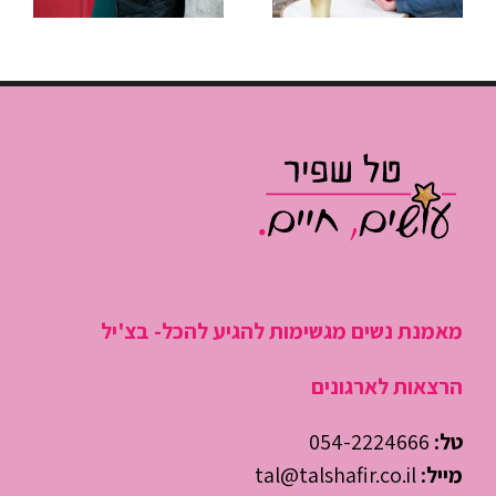
שריפות”
גוזלות חצי
ולהתחיל
יום עבודה
לנהל את
היום
מאמנת נשים מגשימות להגיע להכל- בצ'יל
הרצאות לארגונים
טל:
054-2224666
מייל:
tal@talshafir.co.il