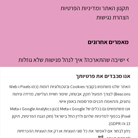
תקנון האתר ומדיניות הפרטיות
הצהרת נגישות
מאמרים אחרונים
ישיבה שהתארכה? איך לנהל פגישות שלא גוזלות
חצי יום עבודה
אנו מכבדים את פרטיותך
ניהול זמן לסטודנטים – איך להפסיק “לכבות
האתר שלנו משתמש בקובצי Cookies ובטכנולוגיות דומות (כמו Pixels ו-Web
שריפות” ולהתחיל לנהל את היום
Beacons) לצורך תפעול תקין, אבטחה, שיפור חוויית הגלישה, מדידה וניתוח
נתונים, והתאמת תכנים ופרסומות באופן אישי.
השפה הסודית שמנהלת לך את העסק
אנו משתמשים גם בכלים של Google ו-Meta (כגון Google Analytics ו-Meta
Pixel) בכפוף למדיניות שלהם ולדין החל בישראל (חוק הגנת הפרטיות, תיקון
13 וה-GDPR).
ניתן לבחור אם לאפשר את כל סוגי העוגיות או רק את העוגיות ההכרחיות