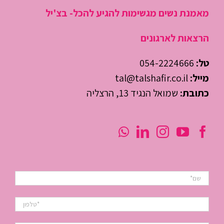
מאמנת נשים מגשימות להגיע להכל- בצ'יל
הרצאות לארגונים
טל:
054-2224666
מייל:
tal@talshafir.co.il
כתובת:
שמואל הנגיד 13, הרצליה