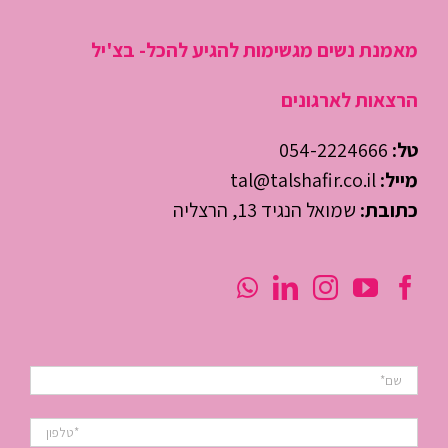
מאמנת נשים מגשימות להגיע להכל- בצ'יל
הרצאות לארגונים
טל:
054-2224666
מייל:
tal@talshafir.co.il
כתובת:
שמואל הנגיד 13, הרצליה