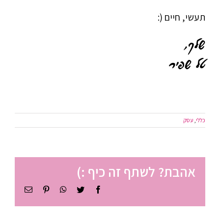
תעשי, חיים (:
שלך,
טל שפיר
כללי
,
עסק
אהבת? לשתף זה כיף :)
Facebook
Twitter
WhatsApp
Pinterest
כתובת
דואר
אלקטרוני