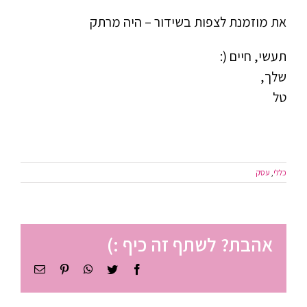
את מוזמנת לצפות בשידור – היה מרתק
תעשי, חיים (:
שלך,
טל
כללי
,
עסק
אהבת? לשתף זה כיף :)
Facebook
Twitter
WhatsApp
Pinterest
כתובת
דואר
אלקטרוני