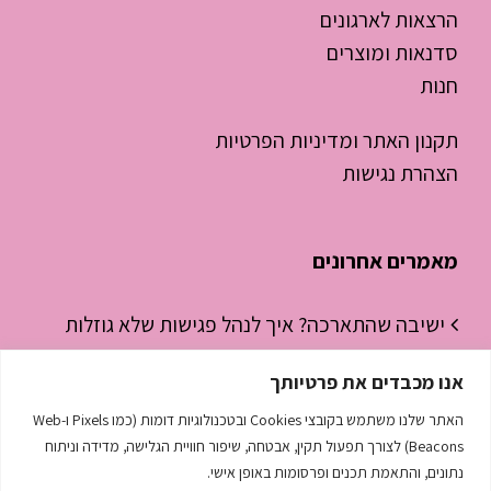
הרצאות לארגונים
סדנאות ומוצרים
חנות
תקנון האתר ומדיניות הפרטיות
הצהרת נגישות
מאמרים אחרונים
ישיבה שהתארכה? איך לנהל פגישות שלא גוזלות
חצי יום עבודה
אנו מכבדים את פרטיותך
ניהול זמן לסטודנטים – איך להפסיק “לכבות
האתר שלנו משתמש בקובצי Cookies ובטכנולוגיות דומות (כמו Pixels ו-Web
שריפות” ולהתחיל לנהל את היום
Beacons) לצורך תפעול תקין, אבטחה, שיפור חוויית הגלישה, מדידה וניתוח
נתונים, והתאמת תכנים ופרסומות באופן אישי.