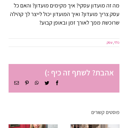
מה זה מועדון עסקי? איך מקימים מועדון? והאם כל
עסק צריך מועדון? ואיך המועדון יכול לייצר לך קהילה
שרוכשת ממך לאורך זמן ובאופן קבוע?
כללי
,
עסק
אהבת? לשתף זה כיף :)
Facebook
Twitter
WhatsApp
Pinterest
כתובת
דואר
אלקטרוני
ניהול זמן
לסטודנטים
פוסטים קשורים
ישיבה
– איך