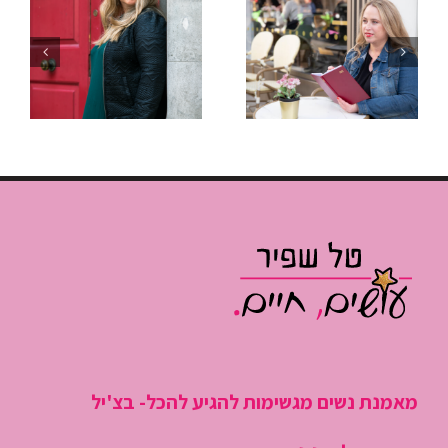
שהתארכה?
להפסיק
איך לנהל
“לכבות
פגישות שלא
שריפות”
גוזלות חצי
ולהתחיל
יום עבודה
לנהל את
היום
מאמנת נשים מגשימות להגיע להכל- בצ'יל