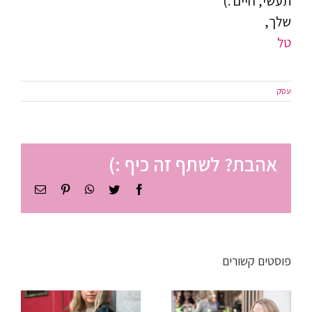
תעשי, חיים :)
שלך,
טל
עסק
אהבת? לשתף זה כיף :)
Facebook
Twitter
WhatsApp
Pinterest
כתובת
דואר
אלקטרוני
ניהול זמן
לסטודנטים
פוסטים קשורים
ישיבה
– איך
שהתארכה?