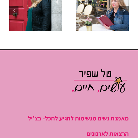
להפסיק
איך לנהל
“לכבות
פגישות שלא
שריפות”
גוזלות חצי
ולהתחיל
יום עבודה
לנהל את
היום
מאמנת נשים מגשימות להגיע להכל- בצ'יל
הרצאות לארגונים