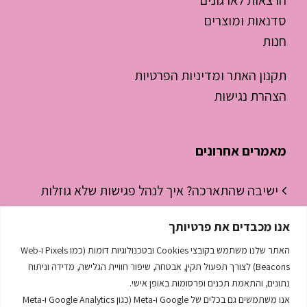
הרצאות לארגונים
סדנאות ומוצרים
חנות
תקנון האתר ומדיניות הפרטיות
הצהרת נגישות
מאמרים אחרונים
ישיבה שהתארכה? איך לנהל פגישות שלא גוזלות
חצי יום עבודה
אנו מכבדים את פרטיותך
ניהול זמן לסטודנטים – איך להפסיק “לכבות
האתר שלנו משתמש בקובצי Cookies ובטכנולוגיות דומות (כמו Pixels ו-Web
שריפות” ולהתחיל לנהל את היום
Beacons) לצורך תפעול תקין, אבטחה, שיפור חוויית הגלישה, מדידה וניתוח
נתונים, והתאמת תכנים ופרסומות באופן אישי.
השפה הסודית שמנהלת לך את העסק
אנו משתמשים גם בכלים של Google ו-Meta (כגון Google Analytics ו-Meta