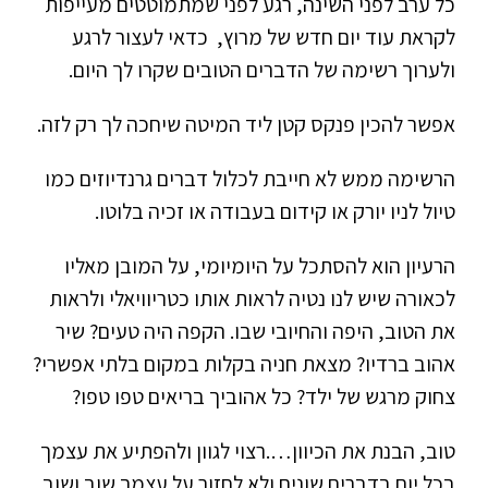
כל ערב לפני השינה, רגע לפני שמתמוטטים מעייפות
לקראת עוד יום חדש של מרוץ, כדאי לעצור לרגע
ולערוך רשימה של הדברים הטובים שקרו לך היום.
אפשר להכין פנקס קטן ליד המיטה שיחכה לך רק לזה.
הרשימה ממש לא חייבת לכלול דברים גרנדיוזים כמו
טיול לניו יורק או קידום בעבודה או זכיה בלוטו.
הרעיון הוא להסתכל על היומיומי, על המובן מאליו
לכאורה שיש לנו נטיה לראות אותו כטריוויאלי ולראות
את הטוב, היפה והחיובי שבו. הקפה היה טעים? שיר
אהוב ברדיו? מצאת חניה בקלות במקום בלתי אפשרי?
צחוק מרגש של ילד? כל אהוביך בריאים טפו טפו?
טוב, הבנת את הכיוון….רצוי לגוון ולהפתיע את עצמך
בכל יום בדברים שונים ולא לחזור על עצמך שוב ושוב.