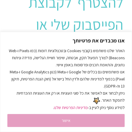
להצטרף
לקבוצת
הפייסבוק שלי
או
לאימון וליווי עסקי
אנו מכבדים את פרטיותך
האתר שלנו משתמש בקובצי Cookies ובטכנולוגיות דומות (כמו Pixels ו-Web
Beacons) לצורך תפעול תקין, אבטחה, שיפור חוויית הגלישה, מדידה וניתוח
אחת על
נתונים, והתאמת תכנים ופרסומות באופן אישי.
אנו משתמשים גם בכלים של Google ו-Meta (כגון Google Analytics ו-Meta
Pixel) בכפוף למדיניות שלהם ולדין החל בישראל (חוק הגנת הפרטיות, תיקון
אחת
ותתחילי לעשות,
13 וה-GDPR).
ניתן לבחור אם לאפשר את כל סוגי העוגיות או רק את העוגיות ההכרחיות
לתפקוד האתר.
חיים :)
למידע נוסף ניתן לעיין ב-
מדיניות הפרטיות שלנו
.
אישור