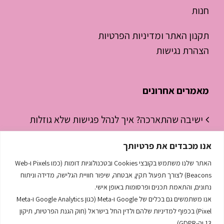
חנות
תקנון האתר ומדיניות הפרטיות
הצהרת נגישות
מאמרים אחרונים
ישיבה שהתארכה? איך לנהל פגישות שלא גוזלות
חצי יום עבודה
אנו מכבדים את פרטיותך
ניהול זמן לסטודנטים – איך להפסיק “לכבות
האתר שלנו משתמש בקובצי Cookies ובטכנולוגיות דומות (כמו Pixels ו-Web
שריפות” ולהתחיל לנהל את היום
Beacons) לצורך תפעול תקין, אבטחה, שיפור חוויית הגלישה, מדידה וניתוח
נתונים, והתאמת תכנים ופרסומות באופן אישי.
השפה הסודית שמנהלת לך את העסק
אנו משתמשים גם בכלים של Google ו-Meta (כגון Google Analytics ו-Meta
Pixel) בכפוף למדיניות שלהם ולדין החל בישראל (חוק הגנת הפרטיות, תיקון
13 וה-GDPR).