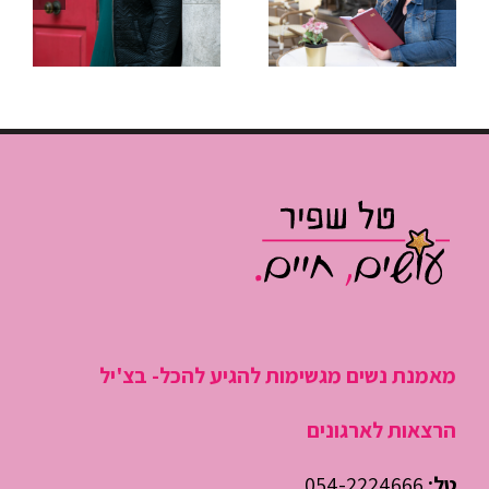
“לכבות
פגישות שלא
שריפות”
גוזלות חצי
ולהתחיל
יום עבודה
לנהל את
היום
מאמנת נשים מגשימות להגיע להכל- בצ'יל
הרצאות לארגונים
טל:
054-2224666