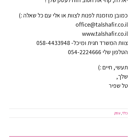
יאללה, קחי את הטוב הזה לעסק שלך!
כמובן מוזמנת לפנות לצוות או אלי עם כל שאלה :)
office@talshafir.co.il
www.talshafir.co.il
צוות המשרד חגית ומיכל- 058-4433948
הטלפון שלי 054-2224666
תעשי, חיים :)
שלך,
טל שפיר
כללי
,
עסק