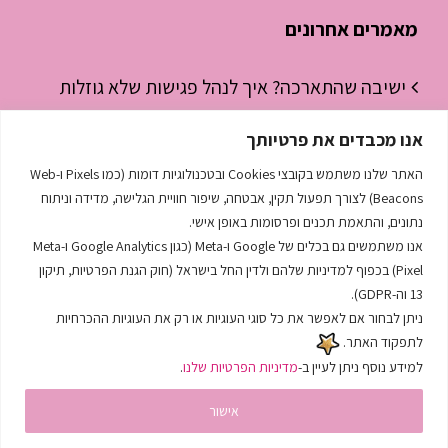
מאמרים אחרונים
ישיבה שהתארכה? איך לנהל פגישות שלא גוזלות
חצי יום עבודה
אנו מכבדים את פרטיותך
ניהול זמן לסטודנטים – איך להפסיק “לכבות
האתר שלנו משתמש בקובצי Cookies ובטכנולוגיות דומות (כמו Pixels ו-Web
שריפות” ולהתחיל לנהל את היום
Beacons) לצורך תפעול תקין, אבטחה, שיפור חוויית הגלישה, מדידה וניתוח
נתונים, והתאמת תכנים ופרסומות באופן אישי.
השפה הסודית שמנהלת לך את העסק
אנו משתמשים גם בכלים של Google ו-Meta (כגון Google Analytics ו-Meta
Pixel) בכפוף למדיניות שלהם ולדין החל בישראל (חוק הגנת הפרטיות, תיקון
13 וה-GDPR).
ניתן לבחור אם לאפשר את כל סוגי העוגיות או רק את העוגיות ההכרחיות
לתפקוד האתר.
למידע נוסף ניתן לעיין ב-
מדיניות הפרטיות שלנו
.
עיצוב ובניית האתר |
| אתרים שיווקיים
אישור