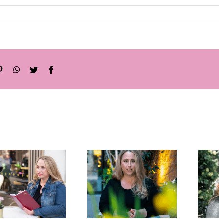
sApp
Twitter
Facebook
ניהול זמן
לסטודנטים
,
השפה
איך להפסי
הסודית
“לכבות
שמנהלת לך
שריפות”