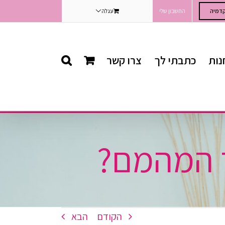
דמיה
החשבון שלי
עגלה
נות
כתבתי לך
צרו קשר
 המהמם?
הקודם
הבא