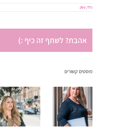
כללי
,
עסק
אהבת? לשתף זה כיף :)
פוסטים קשורים
פחות
פחות אשמה
לקוחות, יותר
יותר חופש:
עוצמה:
הגישה
הזדמנות
החדשה