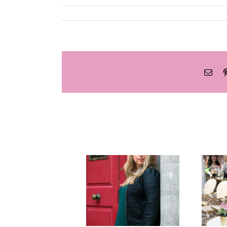
What
Pinterest
כתובת
דואר
אלקטרוני
 –
ישיבה
ק
שהתארכה?
איך לנהל
פגישות שלא