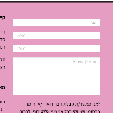
את העסק
ולהתחיל
לנהל את
קיש
היום
הרצ
סדנ
חנו
תקנ
הצה
מאמ
י
*אני מאשר/ת קבלת דבר דואר ו/או חומר
גו
פרסומי ושיווקי בכל אמצעי אלקטרוני, לרבות