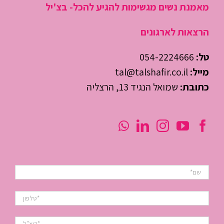
מאמנת נשים מגשימות להגיע להכל- בצ'יל
הרצאות לארגונים
טל:
054-2224666
מייל:
tal@talshafir.co.il
כתובת:
שמואל הנגיד 13, הרצליה