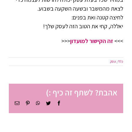
לצאת מהמשבר ובשעה השקעה בשבוע.
לחיצה קטנה ואת בפנים:
יאללה, קחי את הטוב הזה לעסק שלך!
>>>
זה הקישור למועדון
<<<
כללי
,
עסק
אהבת? לשתף זה כיף :)
Facebook
Twitter
WhatsApp
Pinterest
כתובת
דואר
אלקטרוני
ניהול זמן